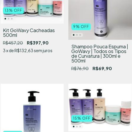
13
%
OFF
9
%
OFF
Kit GoWavy Cacheadas
500ml
R$457,20
R$397,90
Shampoo Pouca Espuma |
3
x de
R$132,63
sem juros
GoWavy | Todos os Tipos
de Curvatura | 300ml e
500ml
R$76,90
R$69,90
15
%
OFF