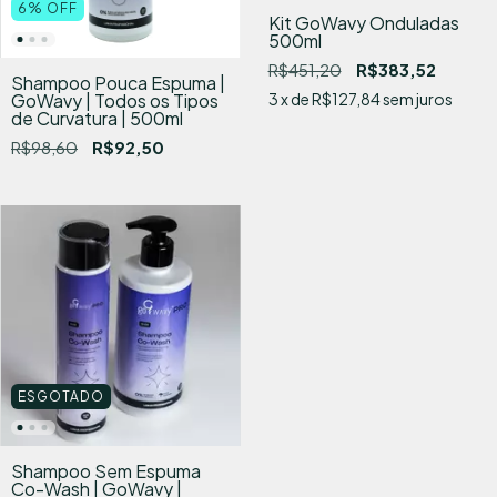
6
%
OFF
Kit GoWavy Onduladas
500ml
R$451,20
R$383,52
Shampoo Pouca Espuma |
3
x de
R$127,84
sem juros
GoWavy | Todos os Tipos
de Curvatura | 500ml
R$98,60
R$92,50
ESGOTADO
Shampoo Sem Espuma
Co-Wash | GoWavy |